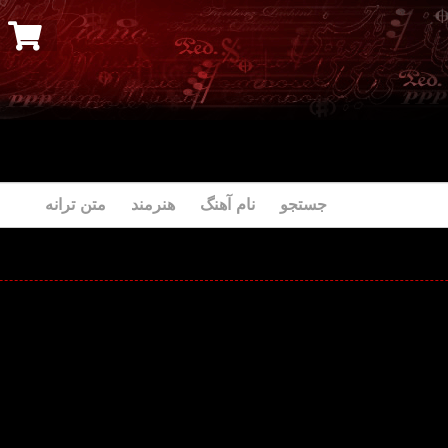
جستجو نام آهنگ هنرمند متن ترانه