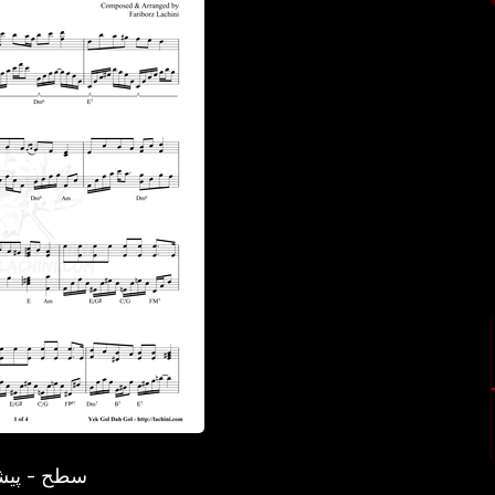
سطح - پیش