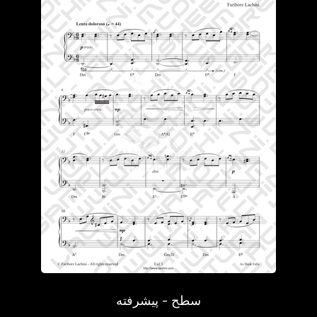
سطح - پیشرفته