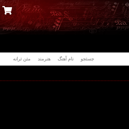
جستجو نام آهنگ هنرمند متن ترانه