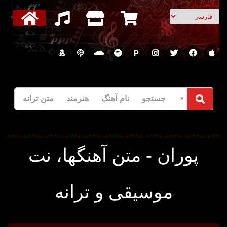
انتخاب زبان
P
جستجو نام آهنگ هنرمند متن ترانه
پوران - متن آهنگها، نت
موسیقی و ترانه