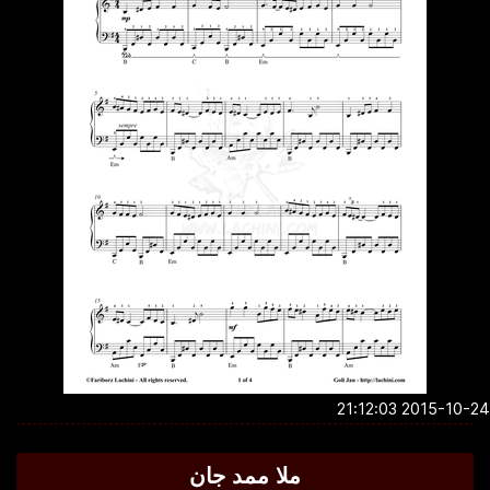
2015-10-24 21:1
ملا ممد جان