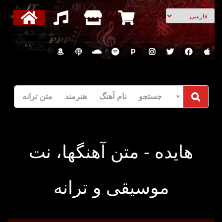
انتخاب زبان
P
جستجو نام آهنگ هنرمند متن ترانه
هایده - متن آهنگها، نت
موسیقی و ترانه