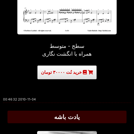
سطح - متوسط
همراه با انگشت نگاری
خرید نُت ۳۰۰۰۰ تومان
2010-11-04 00:46:32
یادت باشه