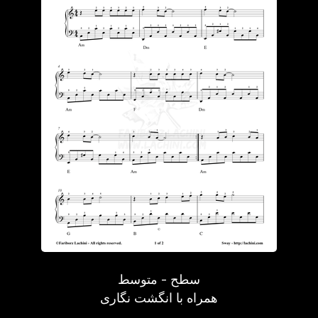
سطح - متوسط
همراه با انگشت نگاری