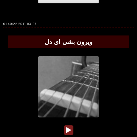
2011-03-07 01:40:22
ویرون بشی ای دل