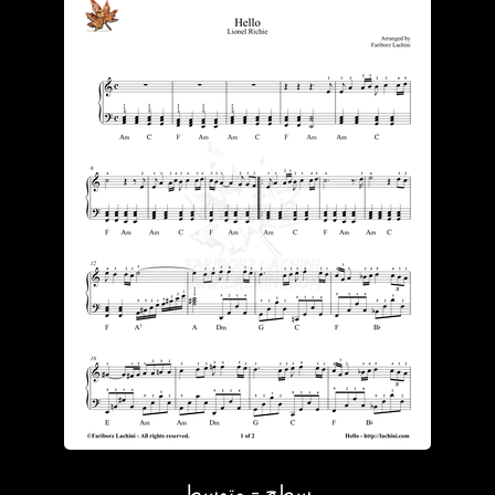
سطح - متوسط