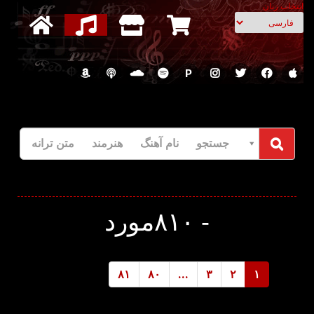
انتخاب زبان
P
جستجو نام آهنگ هنرمند متن ترانه
-
۸۱۰مورد
۸۱
۸۰
...
۳
۲
۱