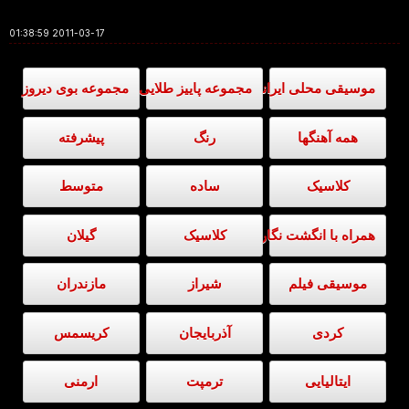
2011-03-17 01:38:59
موسیقی محلی ایرانی
مجموعه پاییز طلایی
مجموعه بوی دیروز
همه آهنگها
رنگ
پیشرفته
کلاسیک
ساده
متوسط
همراه با انگشت نگاری
کلاسیک
گیلان
موسیقی فیلم
شیراز
مازندران
کردی
آذربایجان
کریسمس
ایتالیایی
ترمپت
ارمنی