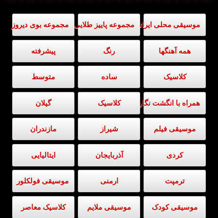
موسیقی محلی ایرانی
مجموعه پاییز طلایی
مجموعه بوی دیروز
همه آهنگها
رنگ
پیشرفته
کلاسیک
ساده
متوسط
همراه با انگشت نگاری
کلاسیک
گیلان
موسیقی فیلم
شیراز
مازندران
کردی
آذربایجان
ایتالیایی
ترمپت
ارمنی
موسیقی فولکلور
موسیقی کودک
موسیقی ملایم
کلاسیک معاصر