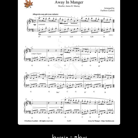
سطح - متوسط