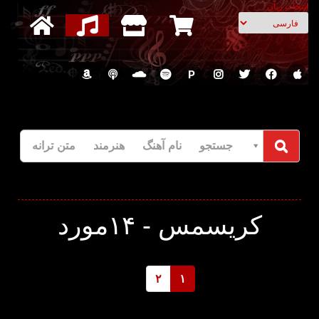
انتخاب زبان
P
جستجو نام آهنگ هنرمند متن ترانه
کریسمس -
۱۴مورد
۲
۱