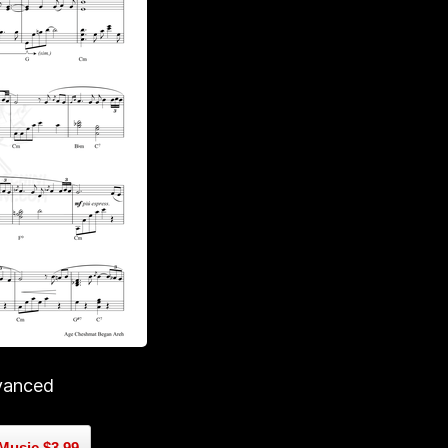
vanced
Music $3.99