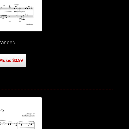
vanced
Music $3.99