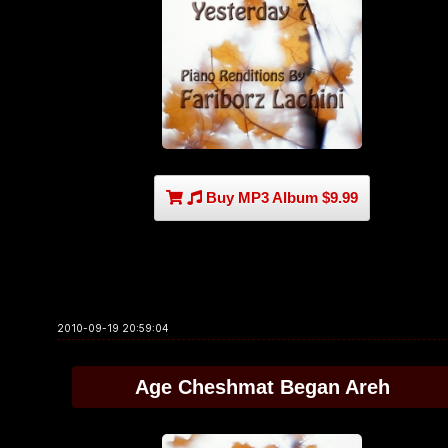
Buy MP3 Album $9.99
2010-09-19 20:59:04
Age Cheshmat Began Areh