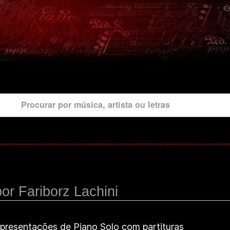
Procurar por música, artista ou letras
or Fariborz Lachini
epresentações de Piano Solo com partituras