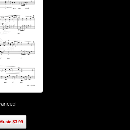
vanced
Music $3.99