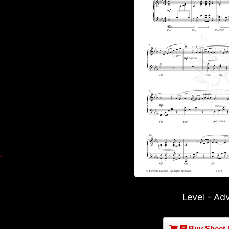
Level - Ad
Buy Sheet 