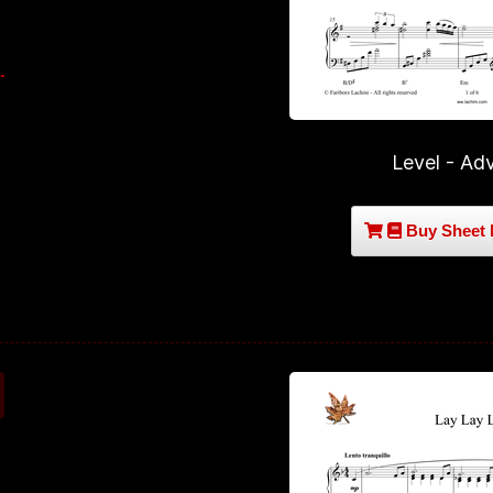
Level - Ad
Buy Sheet 