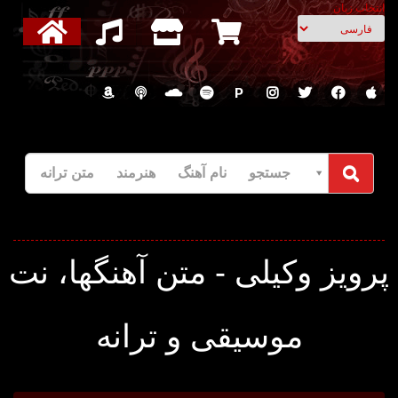
انتخاب زبان
P
جستجو نام آهنگ هنرمند متن ترانه
رویز وکیلی - متن آهنگها، نت
موسیقی و ترانه