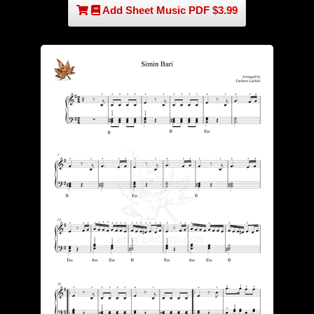
Add Sheet Music PDF $3.99