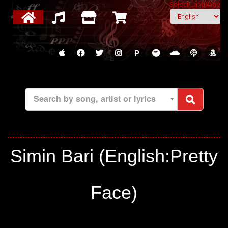
Select Language
P
Search by song, artist or lyrics
Simin Bari (English:Pretty
Face)