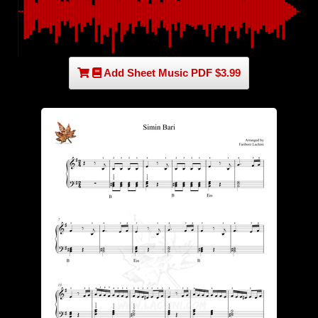
Add Sheet Music PDF $3.99