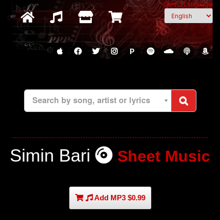
Select Language
P
Search by song, artist or lyrics
Simin Bari
Sheet Music
Add MP3 $0.99