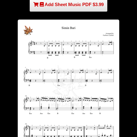
Add Sheet Music PDF $3.99