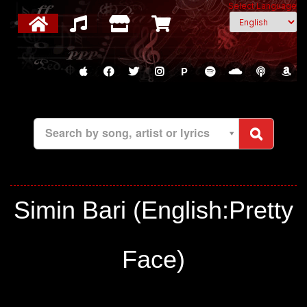
Select Language
P
Search by song, artist or lyrics
Simin Bari (English:Pretty
Face)