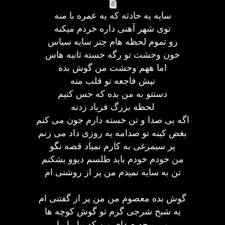
سایه یه حادثه که یه عمره با منه
توی شهر آهنی داره خردم میکنه
رو تموم لحظه هام چتر سایه سیاس
خون وحشت تو رگه خسته ثانیه هاس
اما ههم وحشت من گوش بده
تپش فاجعه تو قلب منه
دستتو به من بده که حس کنیم
لحظه بزرگ فریاد زدنه
اگه بی صدا و تن خسته دارم جون می کنم
بغض کینه تو صدامه یه روزی داد می زنم
پر سیمرغی به کارم نمیاد قصه نگو
من خودم خودم باید طلسم دیوو بشکنم
تن به سایه نمیدم من پر از روشنی ام
گوش بده معصوم من من پر از گفتنی ام
یه شبح شرجی گرم تو گوش کوچه ها
می پیچه صدای من که بیا بیا بیا