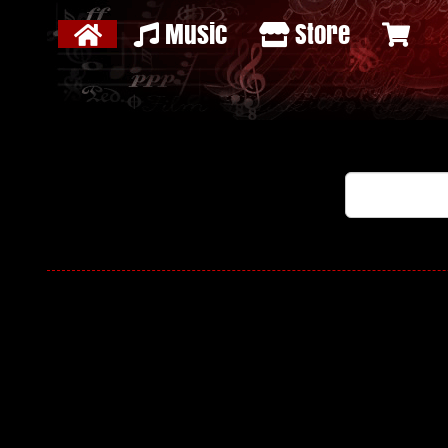
Music
Store