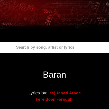
Search by song, artist or lyrics
Baran
Lyrics by:
Iraj Janati Ataee
Fereidoon Foroughi