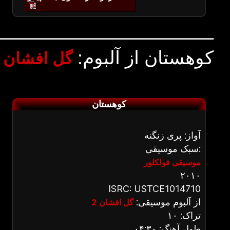
کوهستان از آلبوم:
گل افشان ۲
کوهستان
آواز: پری زنگنه
سبک موسیقی:
موسیقی فولکلور
۲۰۱۰
ISRC: USTCE1014710
از آلبوم موسیقی:
گل افشان 2
تراک: ۱۰
طول آهنگ: ۰۴:۳۰