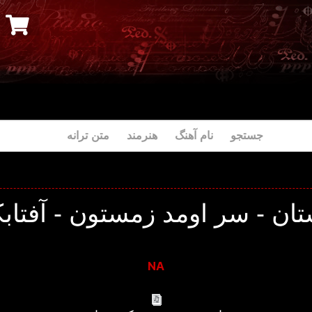
جستجو نام آهنگ هنرمند متن ترانه
ان - سر اومد زمستون - آفتابک
NA