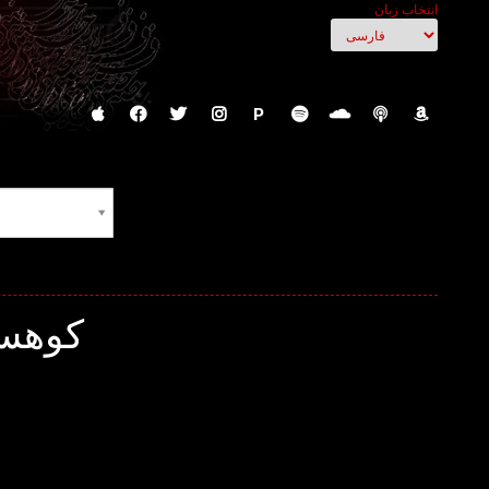
انتخاب زبان
P
کوهست