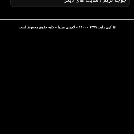
© کپی رایت ۱۳۷۹ - ۱۴۰۱ - لاچینی میدیا - کلیه حقوق محفوظ است