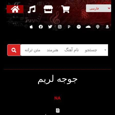
انتخاب زبان
P
جستجو نام آهنگ هنرمند متن ترانه
جوجه لریم
NA