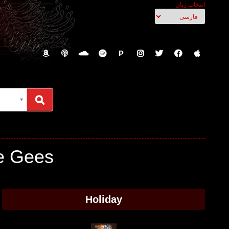
انتخاب زبان
P
Bee Gees - متن آهنگها، نت م
Holiday