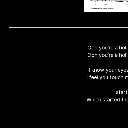
Ooh you're a holi
Ooh you're a holi
I know your eyes
I feel you touch m
I star
Which started th