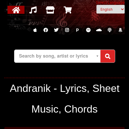
Select Language
P
Search by song, artist or lyrics
Andranik - Lyrics, Sheet
Music, Chords