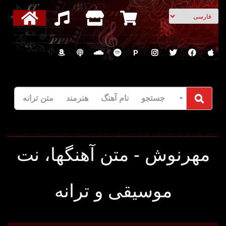
انتخاب زبان
P
جستجو نام آهنگ هنرمند متن ترانه
مهرنوش - متن آهنگها، نت
موسیقی و ترانه