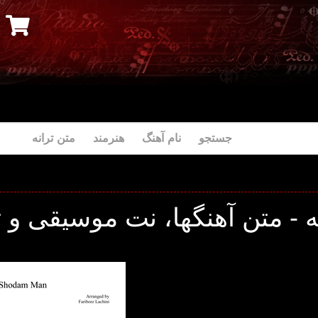
جستجو نام آهنگ هنرمند متن ترانه
 - متن آهنگها، نت موسیقی و ت