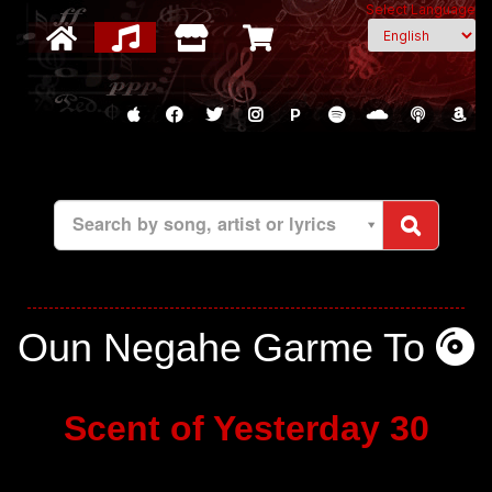
Select Language
P
Search by song, artist or lyrics
Oun Negahe Garme To
Scent of Yesterday 30