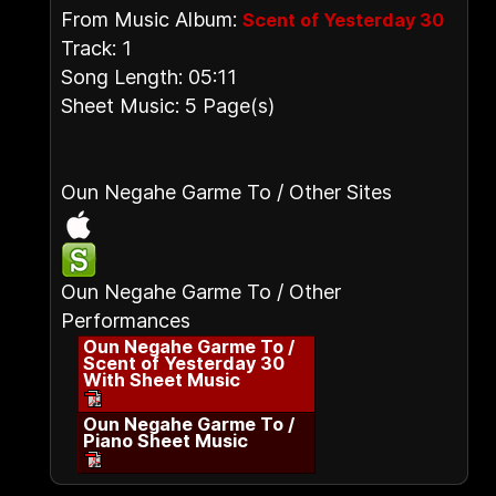
From Music Album:
Scent of Yesterday 30
Track: 1
Song Length: 05:11
Sheet Music: 5 Page(s)
Oun Negahe Garme To / Other Sites
Oun Negahe Garme To / Other
Performances
Oun Negahe Garme To /
Scent of Yesterday 30
With Sheet Music
Oun Negahe Garme To /
Piano Sheet Music