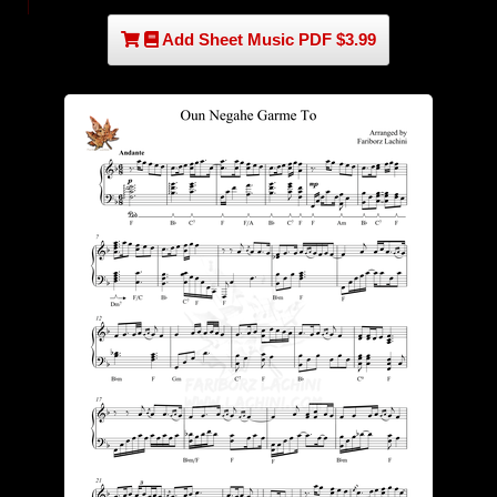
Add Sheet Music PDF $3.99