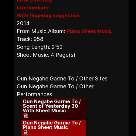
Intermediate
With fingering suggestion
2014
From Music Album:
Piano Sheet Music
Track: 958
Song Length: 2:52
Sheet Music: 4 Page(s)
Oun Negahe Garme To / Other Sites
Oun Negahe Garme To / Other
Performances
Oun Negahe Garme To /
Scent of Yesterday 30
With Sheet Music
Oun Negahe Garme To /
Piano Sheet Music