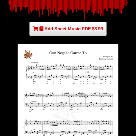
Add Sheet Music PDF $3.99