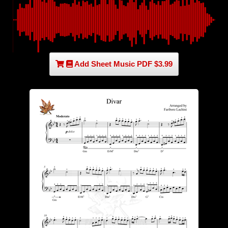
Add Sheet Music PDF $3.99