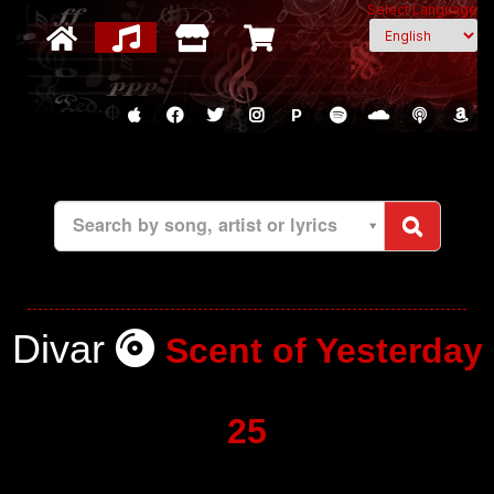
Select Language
P
Search by song, artist or lyrics
Divar
Scent of Yesterday
25