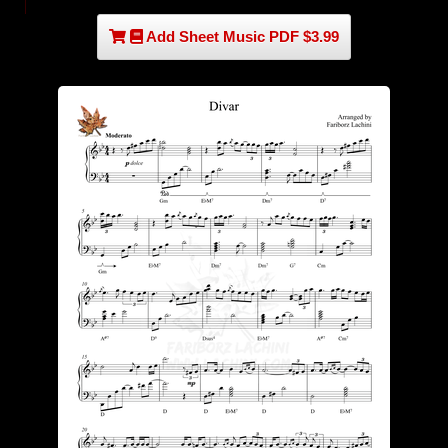
Add Sheet Music PDF $3.99