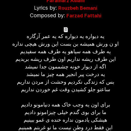
Faramarz Aslani
Lyrics by:
Rouzbeh Bemani
Composed by:
Farzad Fattahi
یه دیواره یه دیواره که یه عمر آزگاره
او ن ورش همیشه بن بست این ورش هیچی نداره
یه طرف همه سیاهو یه طرف همه سفیدیم
این طرف ریشه نداریم اون طرف ریشه بریدیم
اگه از دیوار خونه چشممون جدا نمیشد
یه درخت پیر انجیر همه چیز ما نمیشد
بس که زندگی نکردیم وحشت از مردن نداریم
ساعتو جلو کشیدن وقت غم خوردن نداریم
برای اون یه وجب خاک همه دنیامونو دادیم
ما برای بوی گندم خیلی چیزامونو دادیم
هیشکی یادمون نداره خنده ی غمو ببینیم
این فقط درد وطن نیست ما تو غربتم همینیم