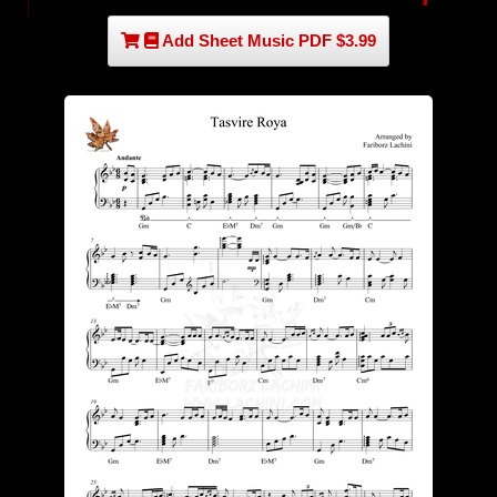
Add Sheet Music PDF $3.99