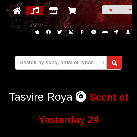
Select Language
P
Search by song, artist or lyrics
Tasvire Roya
Scent of
Yesterday 24