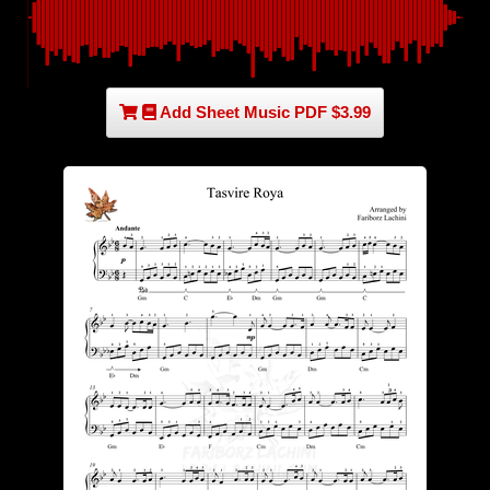
Add Sheet Music PDF $3.99