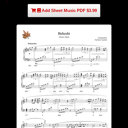
Add Sheet Music PDF $3.99