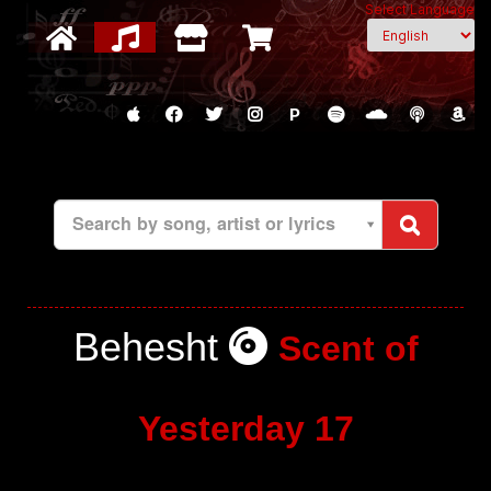
Select Language
P
Search by song, artist or lyrics
Behesht
Scent of
Yesterday 17