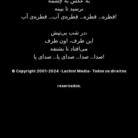
به عکس یه چشمه
نرسيد تا ببينه
قطره... قطره... قطره‌ی آب... قطره‌ی آب!
در شب بی‌تپش،
اين طرف، اون طرف
می‌افتاد تا بشنفه
صدا... صدا... صدای پا... صدای پا!
© Copyright 2001-2024 -Lachini Media- Todos os direitos
reservados.