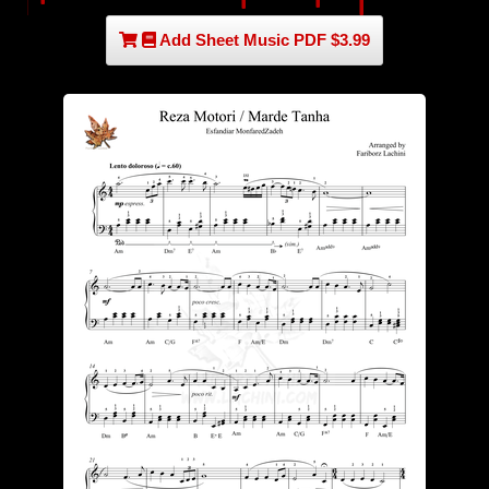
Add Sheet Music PDF $3.99