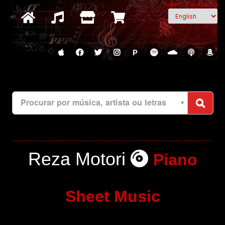
Selecionar idioma
P
Procurar por música, artista ou letras
Reza Motori
Piano
Sheet Music