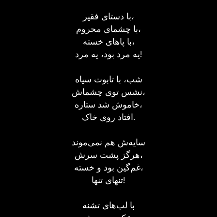
با دستای فقیر،
با چشمای محروم،
با پاهای خسته،
یه مرد بود، یه مرد!
شب، با تابوت سياه
نشس توی چشماش،
خاموش شد ستاره،
افتاد روی خاک.
سايه‌ش هم نمی‌موند
هرگز پشت سرش،
غم‌گين بود و خسته،
تنهای تنها!
با لب‌های تشنه