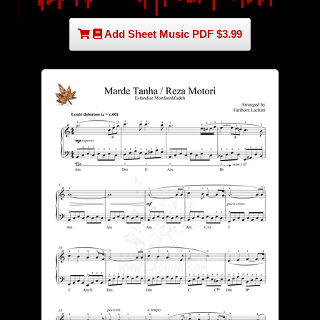
Add Sheet Music PDF $3.99