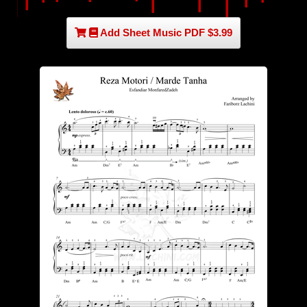
Add Sheet Music PDF $3.99