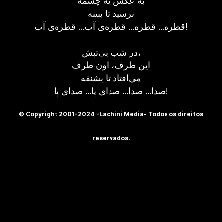
به عکس یه چشمه
نرسيد تا ببينه
قطره... قطره... قطره‌ی آب... قطره‌ی آب!
در شب بی‌تپش،
اين طرف، اون طرف
می‌افتاد تا بشنفه
صدا... صدا... صدای پا... صدای پا!
© Copyright 2001-2024 -Lachini Media- Todos os direitos
reservados.