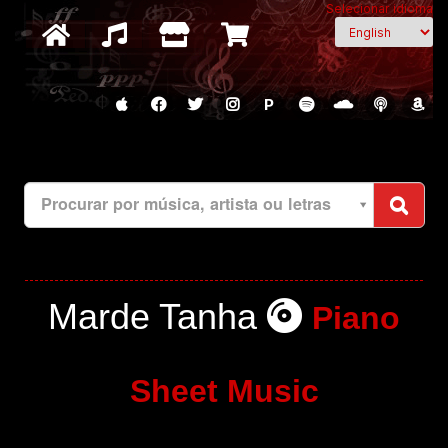
Selecionar idioma
P
Procurar por música, artista ou letras
Marde Tanha
Piano
Sheet Music