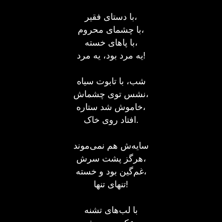
با دستای فقیر،
با چشمای محروم،
با پاهای خسته،
یه مرد بود، یه مرد!
شب، با تابوت سياه
نشس توی چشماش،
خاموش شد ستاره،
افتاد روی خاک.
سايه‌ش هم نمی‌موند
هرگز پشت سرش،
غم‌گين بود و خسته،
تنهای تنها!
با لب‌های تشنه