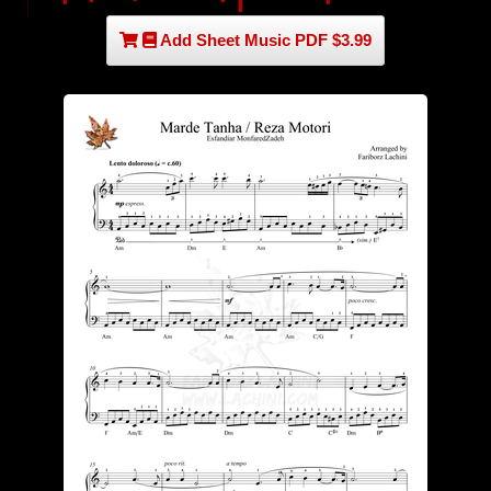
Add Sheet Music PDF $3.99