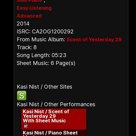
Solo Piano
Easy Listening
Advanced
2014
ISRC: CA2OG1200292
From Music Album:
Scent of Yesterday 29
Track: 8
Song Length: 05:23
Sheet Music: 6 Page(s)
Kasi Nist / Other Sites
Kasi Nist / Other Performances
Kasi Nist / Scent of
Yesterday 29
With Sheet Music
Kasi Nist / Piano Sheet