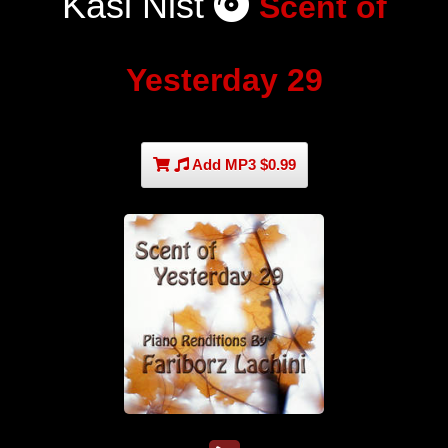
Kasi Nist
Scent of
Yesterday 29
Add MP3 $0.99