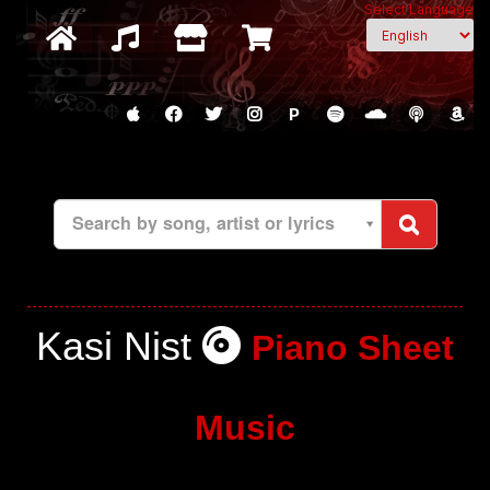
Select Language
P
Search by song, artist or lyrics
Kasi Nist
Piano Sheet
Music