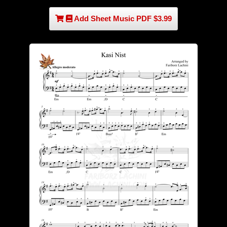
Add Sheet Music PDF $3.99