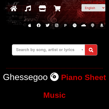
Select Language
P
Search by song, artist or lyrics
Ghessegoo
Piano Sheet
Music