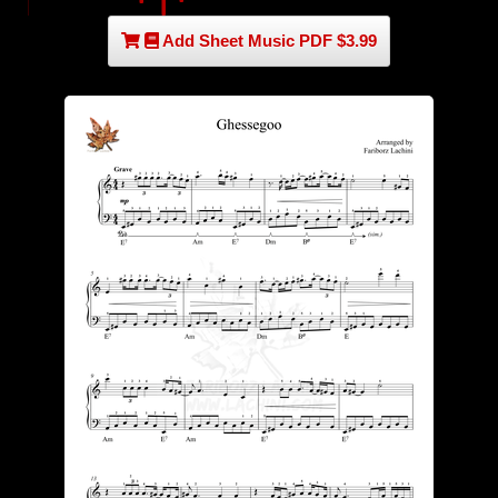
Add Sheet Music PDF $3.99