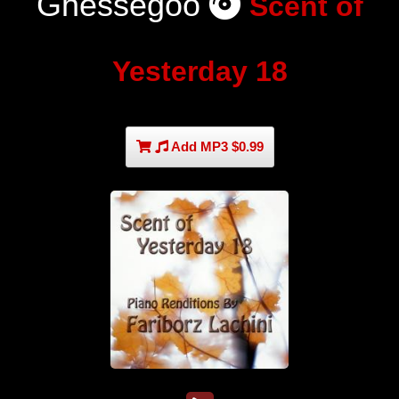
Ghessegoo
Scent of
Yesterday 18
Add MP3 $0.99