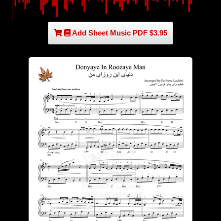
Add Sheet Music PDF $3.95