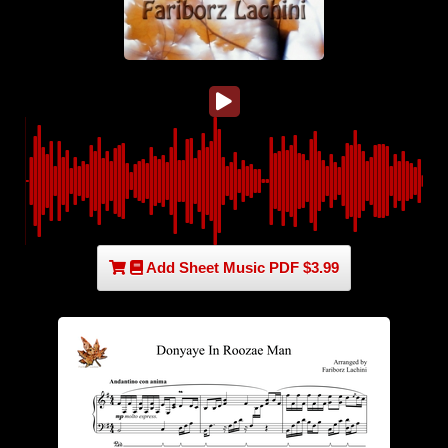
Add Sheet Music PDF $3.99