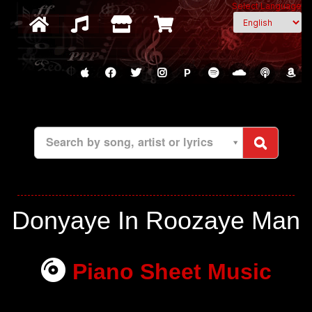
Select Language
P
Search by song, artist or lyrics
Donyaye In Roozaye Man
Piano Sheet Music