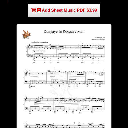
Add Sheet Music PDF $3.99