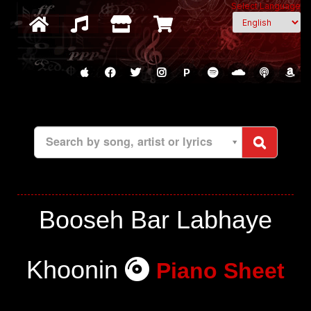
Select Language
P
Search by song, artist or lyrics
Booseh Bar Labhaye
Khoonin
Piano Sheet