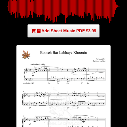
Add Sheet Music PDF $3.99