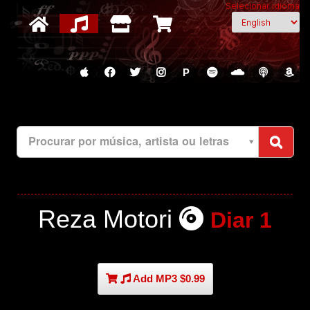
Selecionar idioma
P
Procurar por música, artista ou letras
Reza Motori
Diar 1
Add MP3 $0.99