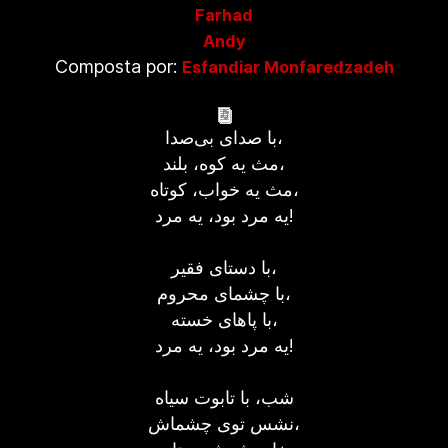
Farhad
Andy
Composta por:
Esfandiar Monfaredzadeh
با صدای بی‌صدا،
مث يه کوه، بلند،
مث يه خواب، کوتاه،
یه مرد بود، یه مرد!
با دستای فقیر،
با چشمای محروم،
با پاهای خسته،
یه مرد بود، یه مرد!
شب، با تابوت سياه
نشس توی چشماش،