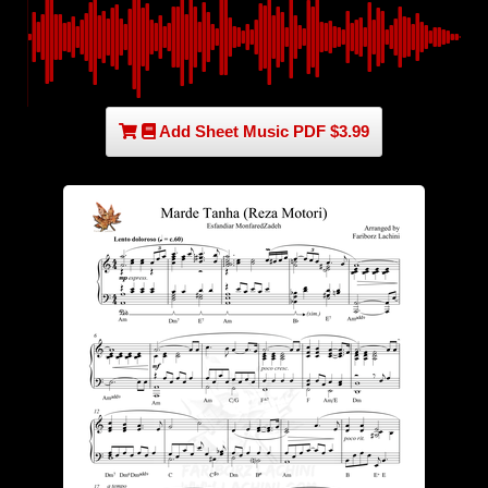
Add Sheet Music PDF $3.99