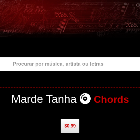
Procurar por música, artista ou letras
Marde Tanha
Chords
$0.99