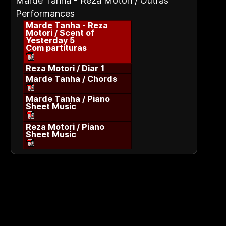
Marde Tanha - Reza Motori / Outras
Performances
Marde Tanha - Reza
Motori / Scent of
Yesterday 5
Com partituras
Reza Motori / Diar 1
Marde Tanha / Chords
Marde Tanha / Piano
Sheet Music
Reza Motori / Piano
Sheet Music