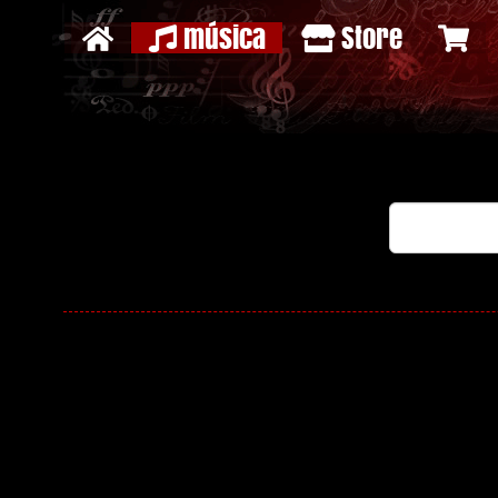
música
Store