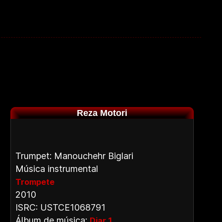
Reza Motori
Trumpet: Manouchehr Biglari
Música instrumental
Trompete
2010
ISRC: USTCE1068791
Álbum de música:
Diar 1