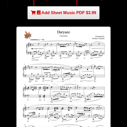
Add Sheet Music PDF $3.99