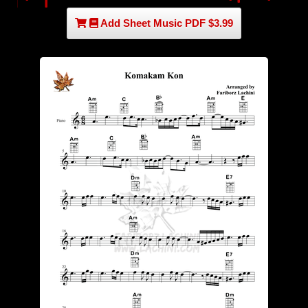
Add Sheet Music PDF $3.99