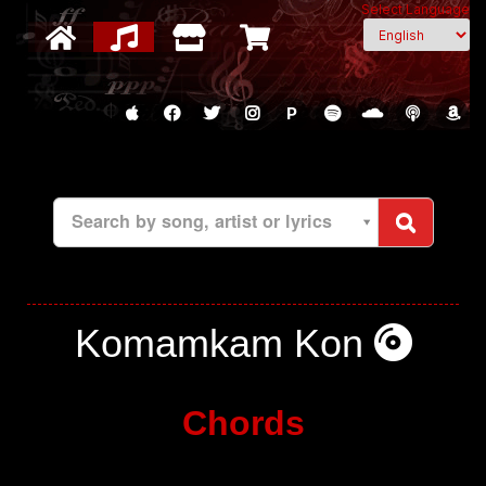
Select Language
P
Search by song, artist or lyrics
Komamkam Kon
Chords