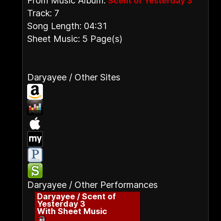
From Music Album:
Scent of Yesterday 3
Track: 7
Song Length: 04:31
Sheet Music: 5 Page(s)
Daryayee / Other Sites
Daryayee / Other Performances
Daryayee / Scent of
Yesterday 3
With Sheet Music