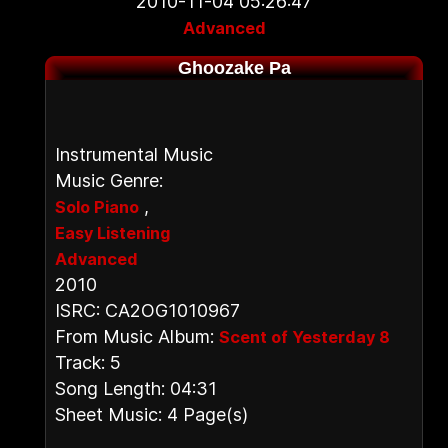
2010-11-04 05:26:47
Advanced
Ghoozake Pa
Instrumental Music
Music Genre:
,
Solo Piano
Easy Listening
Advanced
2010
ISRC: CA2OG1010967
From Music Album:
Scent of Yesterday 8
Track: 5
Song Length: 04:31
Sheet Music: 4 Page(s)