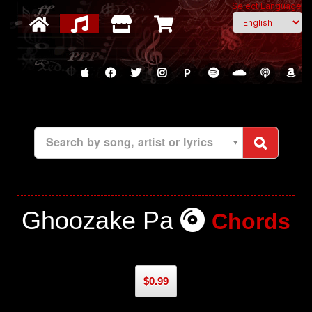
Select Language
P
Search by song, artist or lyrics
Ghoozake Pa
Chords
$0.99