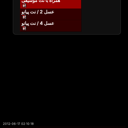
همراه با نت موسیقی
عسل 2 / نت پیانو
عسل 4 / نت پیانو
2012-06-17 02:10:18