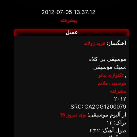
2012-07-05 13:37:12
پیشرفته
عسل
آهنگساز:
فرید زولاند
موسیقی بی کلام
سبک موسیقی:
,
تکنوازی پیانو
موسیقی ملایم
پیشرفته
۲۰۱۲
ISRC: CA2OG1200079
از آلبوم موسیقی:
بوی دیروز 15
تراک: ۱۳
طول آهنگ: ۰۴:۴۲