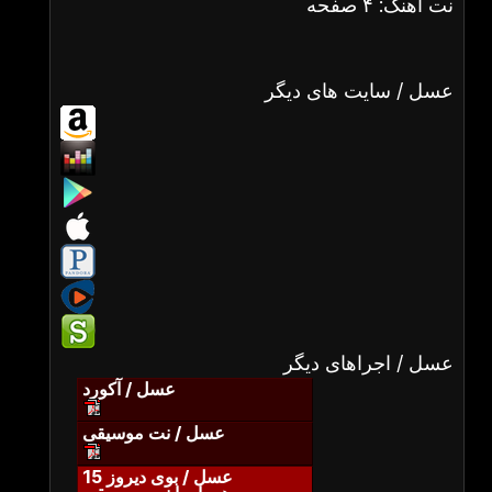
نت آهنگ: ۴ صفحه
عسل / سایت های دیگر
عسل / اجراهای دیگر
عسل / آکورد
عسل / نت موسیقی
عسل / بوی دیروز 15