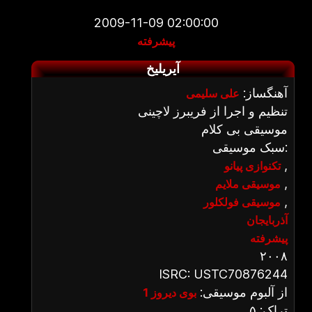
2009-11-09 02:00:00
پیشرفته
آیریلیخ
آهنگساز:
علی سلیمی
تنظیم و اجرا از فریبرز لاچینی
موسیقی بی کلام
سبک موسیقی:
,
تکنوازی پیانو
,
موسیقی ملایم
,
موسیقی فولکلور
آذربایجان
پیشرفته
۲۰۰۸
ISRC: USTC70876244
از آلبوم موسیقی:
بوی دیروز 1
تراک: ۵