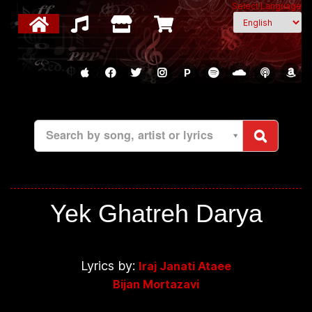
Select Language
P
Search by song, artist or lyrics
Yek Ghatreh Darya
Lyrics by:
Iraj Janati Ataee
Bijan Mortazavi