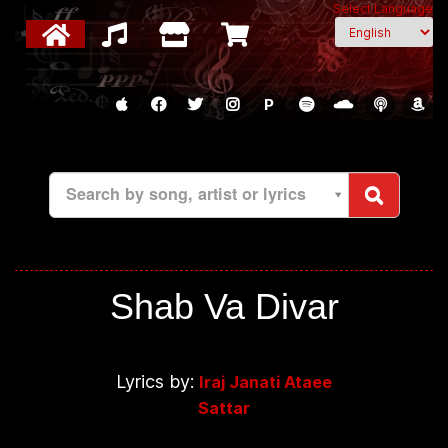
Select Language
P
Search by song, artist or lyrics
Shab Va Divar
Lyrics by:
Iraj Janati Ataee
Sattar