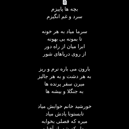
بچه ها پاييزم
سرد و غم انگيزم
سرما مياد به هر خونه
تا بمونه بی بهونه
ابرا ميان از راه دور
از روی درياهای شور
بارون می باره نرم و ريز
به هر دشت و به هر جاليز
ميرن سفر پرنده ها
به جنگلا و بيشه ها
خورشيد خانم خوابش مياد
تابستونا يادش مياد
ميره كه فصلی بخوابه
بيدار كه شه باز آفتابه