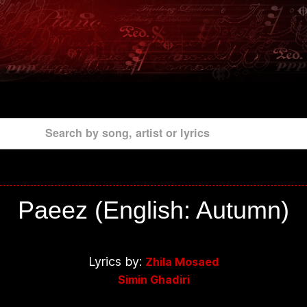
Search by song, artist or lyrics
Paeez (English: Autumn)
Lyrics by:
Zhila Mosaed
Simin Ghadiri