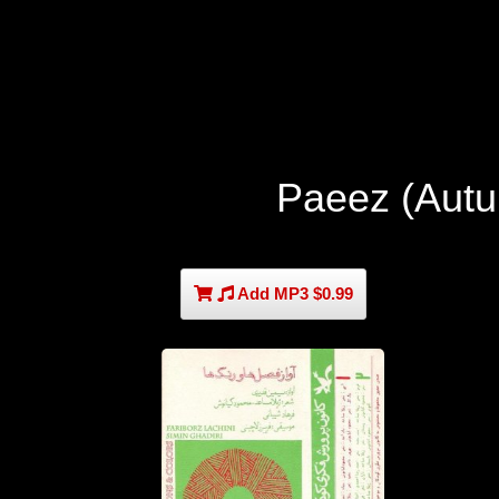
Paeez (Autu
Add MP3 $0.99