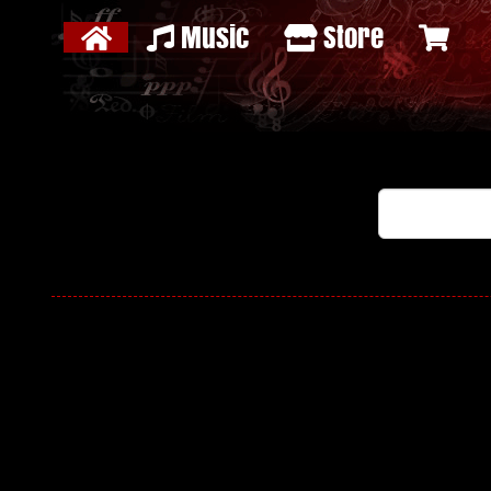
Music
Store