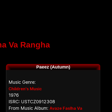
ha Va Rangha
Paeez (Autumn)
Music Genre:
Children's Music
1976
ISRC: USTCZ0912308
From Music Album:
Avaze Faslha Va