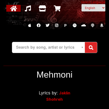
Select Language
P
Search by song, artist or lyrics
Mehmoni
Lyrics by:
Jaklin
Shohreh