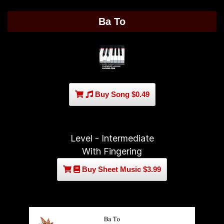
Ba To
Buy Song $0.49
Level - Intermediate
With Fingering
Buy Sheet Music $3.99