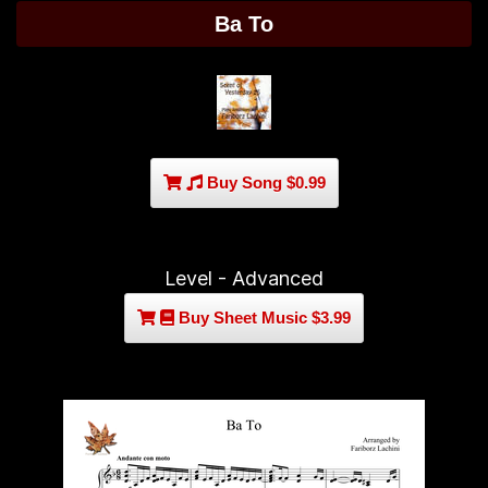
Ba To
Buy Song $0.99
Level - Advanced
Buy Sheet Music $3.99