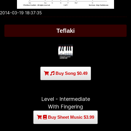
2014-03-19 18:37:35
Teflaki
Buy Song $0.49
Level - Intermediate
With Fingering
Buy Sheet Music $3.99