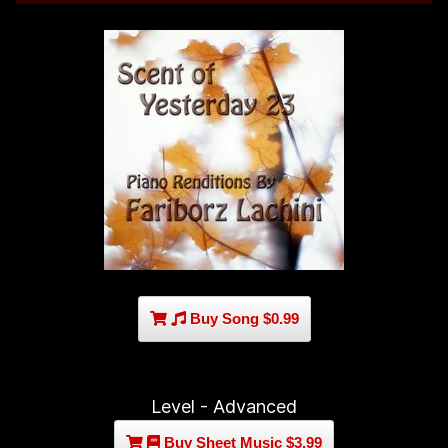
Buy Song $0.99
Level - Advanced
Buy Sheet Music $3.99