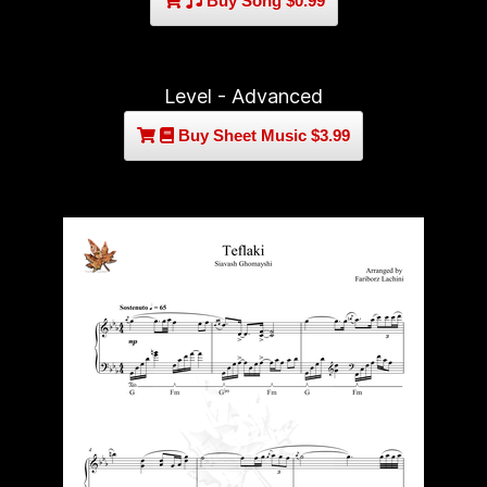
Buy Song $0.99
Level - Advanced
Buy Sheet Music $3.99