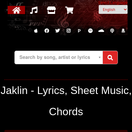
Select Language
P
Search by song, artist or lyrics
Jaklin - Lyrics, Sheet Music,
Chords