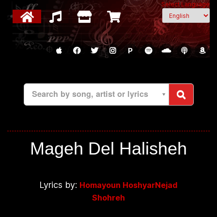
Select Language
P
Search by song, artist or lyrics
Mageh Del Halisheh
Lyrics by:
Homayoun HoshyarNejad
Shohreh