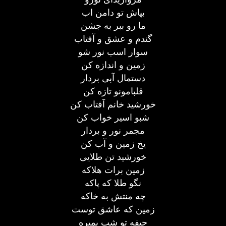
بپاش تو دامن اب
ما رو ببر به جشن
گندم و عشق و آفتاب
سوار اسب نور شو
زمین و اندازه کن
دستمال آبی بردار
قلبامونو تازه کن
خورشید خانم آفتاب کن
شبو اسیر خواب کن
مجمر نور و بردار
یخ زمین و آب کن
خورشید تن طلایی
زمین برات هلاکه
نگو طلا که پاکه
چه منتش به خاکه
زمین که عاشق توست
حیفه تو شب بمیره