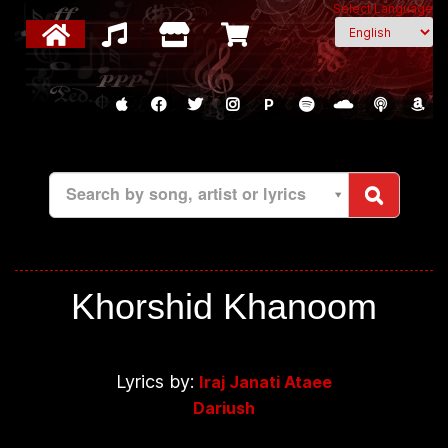
Select Language
P
Search by song, artist or lyrics
Khorshid Khanoom
Lyrics by:
Iraj Janati Ataee
Dariush