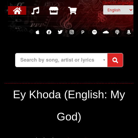
Select Language
P
Search by song, artist or lyrics
Ey Khoda (English: My
God)