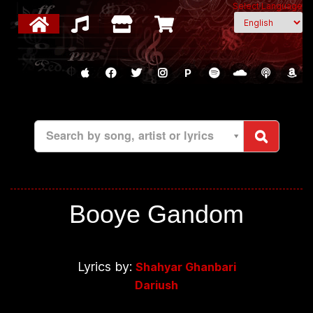
Select Language
P
Search by song, artist or lyrics
Booye Gandom
Lyrics by:
Shahyar Ghanbari
Dariush