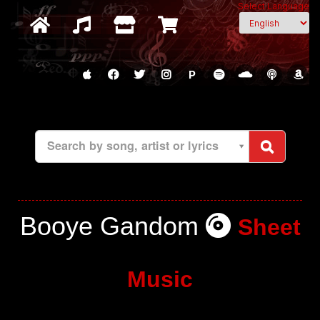
Select Language
P
Search by song, artist or lyrics
Booye Gandom
Sheet
Music