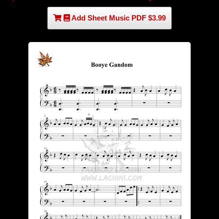
Add Sheet Music PDF $3.99