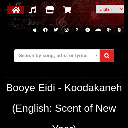
Select Language
P
Search by song, artist or lyrics
Booye Eidi - Koodakaneh
(English: Scent of New