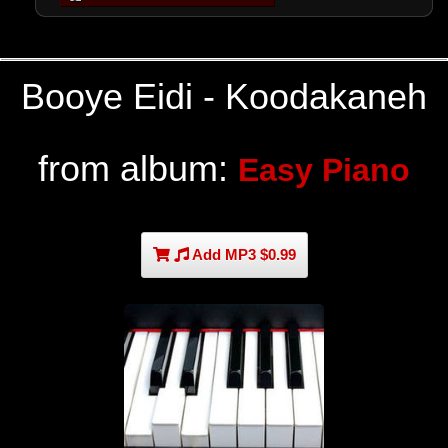
Booye Eidi - Koodakaneh
from album:
Easy Piano
Add MP3 $0.99