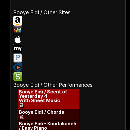
Booye Eidi / Other Sites
Booye Eidi / Other Performances
Booye Eidi / Scent of
Yesterday 4
With Sheet Music
Booye Eidi / Chords
Booye Eidi - Koodakaneh
/ Easy Piano