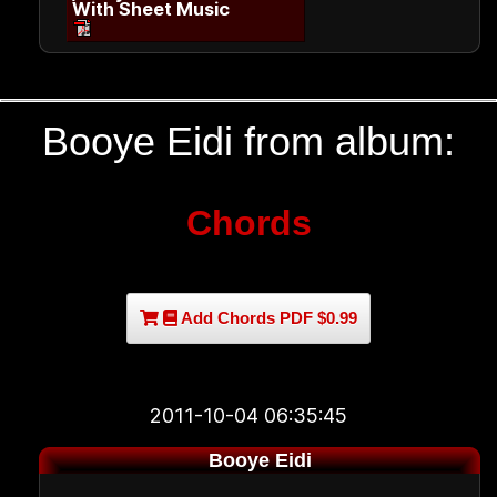
With Sheet Music
Booye Eidi from album:
Chords
Add Chords PDF $0.99
2011-10-04 06:35:45
Booye Eidi