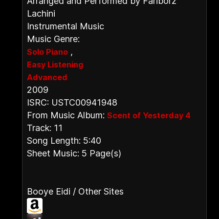
Arranged and Performed by Fariborz
Lachini
Instrumental Music
Music Genre:
,
Solo Piano
Easy Listening
Advanced
2009
ISRC: USTC00941948
From Music Album:
Scent of Yesterday 4
Track: 11
Song Length: 5:40
Sheet Music: 5 Page(s)
Booye Eidi / Other Sites