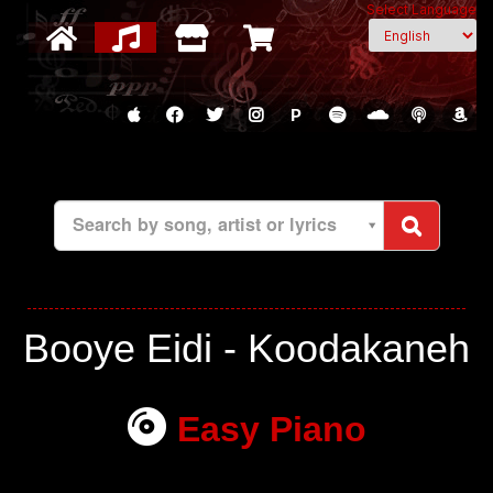
Select Language
P
Search by song, artist or lyrics
Booye Eidi - Koodakaneh
Easy Piano