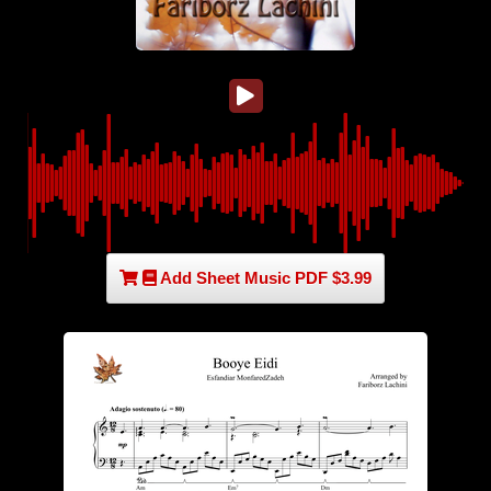
Add Sheet Music PDF $3.99