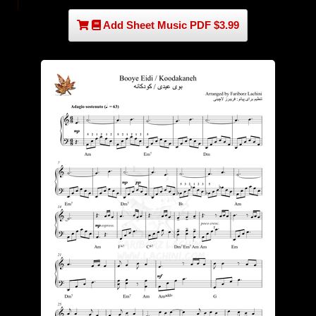
Add Sheet Music PDF $3.99