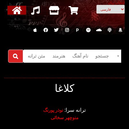
انتخاب زبان
P
جستجو نام آهنگ هنرمند متن ترانه
کلاغا
ترانه سرا:
نوذر پورنگ
منوچهر سخائی