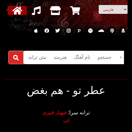
انتخاب زبان
P
جستجو نام آهنگ هنرمند متن ترانه
عطر تو - هم بغض
ترانه سرا:
شهیار قنبری
ابی